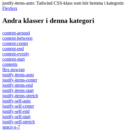
justify-items-auto
:
Tailwind CSS-klass som hör hemma i kategorin
Flexbox
Andra klasser i denna kategori
content-around
content-between
content-center
content-end
content-evenly
content-start
contents
flex-nowrap
justify-items-auto
justify-items-center
justify-items-end
justify-items-start
justify-items-stretch
justify-self-auto
justify-self-center
justify-self-end
justify-self-start
justify-self-stretch
space-x-7