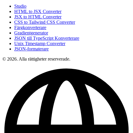
Studio
HTML to JSX Converter
JSX to HTML Converter
CSS to Tailwind CSS Converter
Färgkonverterare
Gradientgenerator
JSON till TypeScript Konverterare
Unix Timestamp Converter
JSON-formaterare
© 2026. Alla rättigheter reserverade.