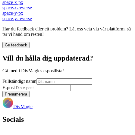
space-x-px
space-x-reverse
space-y-px
space-y-reverse
Har du feedback eller ett problem? Låt oss veta via vår plattform, så
tar vi hand om resten!
Ge feedback
Vill du hålla dig uppdaterad?
Gå med i DivMagics e-postlista!
Fullständigt namn
E-post
Prenumerera
DivMagic
Socials