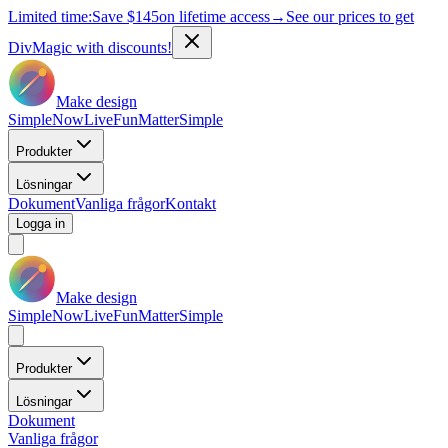
Limited time:
Save
$145
on lifetime access
→
See our prices to get
DivMagic with discounts!
Make design
Simple
Now
Live
Fun
Matter
Simple
Produkter
Lösningar
Dokument
Vanliga frågor
Kontakt
Logga in
Make design
Simple
Now
Live
Fun
Matter
Simple
Produkter
Lösningar
Dokument
Vanliga frågor