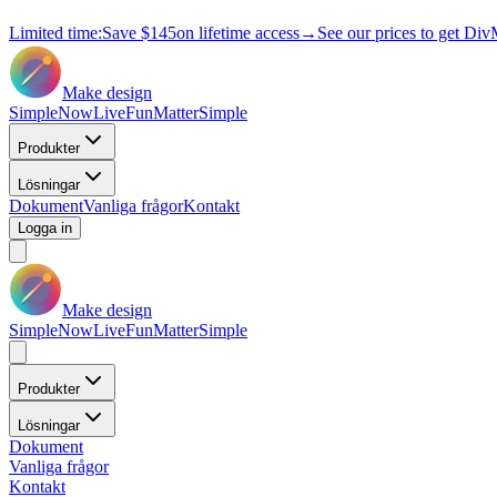
Limited time:
Save
$145
on lifetime access
→
See our prices to get Div
Make design
Simple
Now
Live
Fun
Matter
Simple
Produkter
Lösningar
Dokument
Vanliga frågor
Kontakt
Logga in
Make design
Simple
Now
Live
Fun
Matter
Simple
Produkter
Lösningar
Dokument
Vanliga frågor
Kontakt