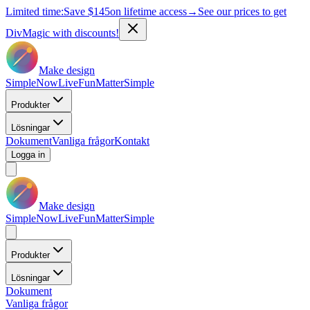
Limited time:
Save
$145
on lifetime access
→
See our prices to get
DivMagic with discounts!
Make design
Simple
Now
Live
Fun
Matter
Simple
Produkter
Lösningar
Dokument
Vanliga frågor
Kontakt
Logga in
Make design
Simple
Now
Live
Fun
Matter
Simple
Produkter
Lösningar
Dokument
Vanliga frågor