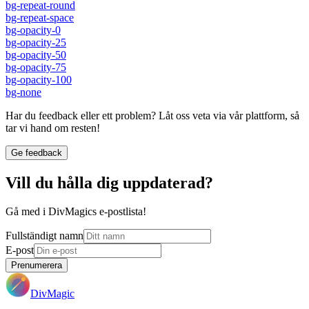
bg-repeat-round
bg-repeat-space
bg-opacity-0
bg-opacity-25
bg-opacity-50
bg-opacity-75
bg-opacity-100
bg-none
Har du feedback eller ett problem? Låt oss veta via vår plattform, så
tar vi hand om resten!
Ge feedback
Vill du hålla dig uppdaterad?
Gå med i DivMagics e-postlista!
Fullständigt namn
E-post
Prenumerera
DivMagic