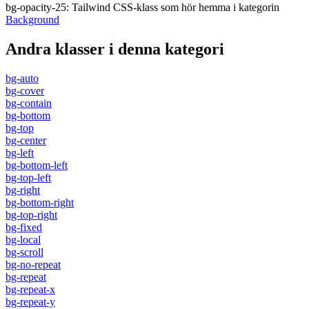
bg-opacity-25
:
Tailwind CSS-klass som hör hemma i kategorin
Background
Andra klasser i denna kategori
bg-auto
bg-cover
bg-contain
bg-bottom
bg-top
bg-center
bg-left
bg-bottom-left
bg-top-left
bg-right
bg-bottom-right
bg-top-right
bg-fixed
bg-local
bg-scroll
bg-no-repeat
bg-repeat
bg-repeat-x
bg-repeat-y