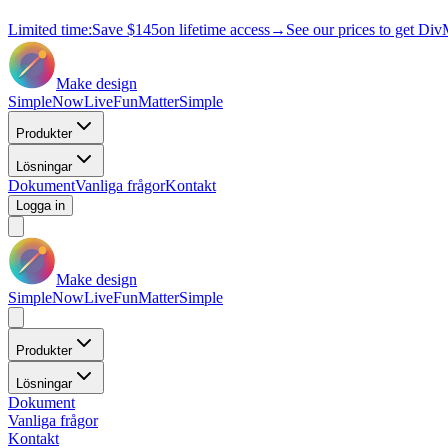
Limited time:
Save
$145
on lifetime access
→
See our prices to get Div
Make design
Simple
Now
Live
Fun
Matter
Simple
Produkter
Lösningar
Dokument
Vanliga frågor
Kontakt
Logga in
Make design
Simple
Now
Live
Fun
Matter
Simple
Produkter
Lösningar
Dokument
Vanliga frågor
Kontakt