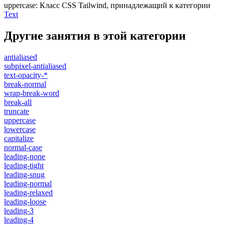
uppercase
:
Класс CSS Tailwind, принадлежащий к категории
Text
Другие занятия в этой категории
antialiased
subpixel-antialiased
text-opacity-*
break-normal
wrap-break-word
break-all
truncate
uppercase
lowercase
capitalize
normal-case
leading-none
leading-tight
leading-snug
leading-normal
leading-relaxed
leading-loose
leading-3
leading-4