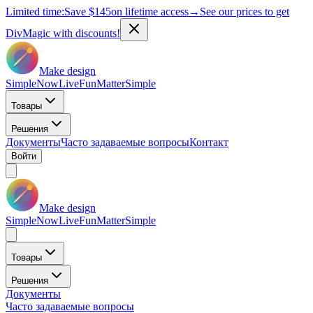
Limited time:
Save
$145
on lifetime access
→
See our prices to get
DivMagic with discounts!
Make design
Simple
Now
Live
Fun
Matter
Simple
Товары
Решения
Документы
Часто задаваемые вопросы
Контакт
Войти
Make design
Simple
Now
Live
Fun
Matter
Simple
Товары
Решения
Документы
Часто задаваемые вопросы