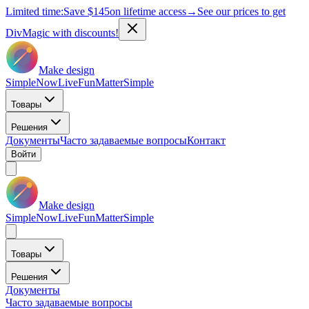
Limited time:
Save
$145
on lifetime access
→
See our prices to get
DivMagic with discounts!
Make design
Simple
Now
Live
Fun
Matter
Simple
Товары
Решения
Документы
Часто задаваемые вопросы
Контакт
Войти
Make design
Simple
Now
Live
Fun
Matter
Simple
Товары
Решения
Документы
Часто задаваемые вопросы