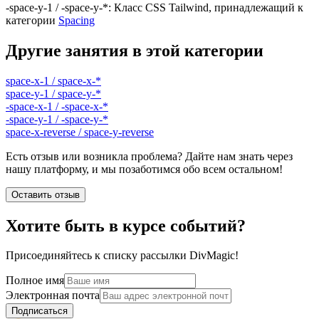
-space-y-1 / -space-y-*
:
Класс CSS Tailwind, принадлежащий к
категории
Spacing
Другие занятия в этой категории
space-x-1 / space-x-*
space-y-1 / space-y-*
-space-x-1 / -space-x-*
-space-y-1 / -space-y-*
space-x-reverse / space-y-reverse
Есть отзыв или возникла проблема? Дайте нам знать через
нашу платформу, и мы позаботимся обо всем остальном!
Оставить отзыв
Хотите быть в курсе событий?
Присоединяйтесь к списку рассылки DivMagic!
Полное имя
Электронная почта
Подписаться