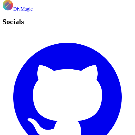
DivMagic
Socials