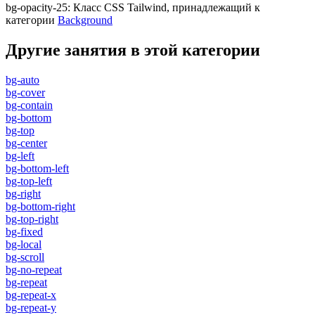
bg-opacity-25
:
Класс CSS Tailwind, принадлежащий к
категории
Background
Другие занятия в этой категории
bg-auto
bg-cover
bg-contain
bg-bottom
bg-top
bg-center
bg-left
bg-bottom-left
bg-top-left
bg-right
bg-bottom-right
bg-top-right
bg-fixed
bg-local
bg-scroll
bg-no-repeat
bg-repeat
bg-repeat-x
bg-repeat-y