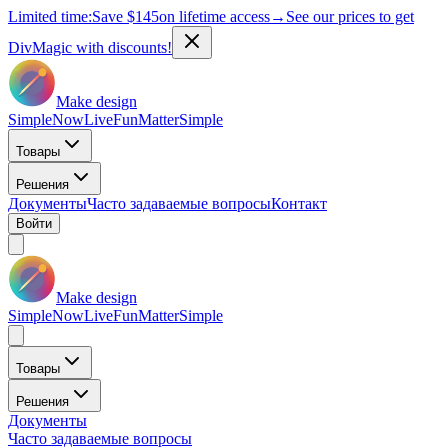
Limited time:
Save
$145
on lifetime access
→
See our prices to get
DivMagic with discounts!
Make design
Simple
Now
Live
Fun
Matter
Simple
Товары
Решения
Документы
Часто задаваемые вопросы
Контакт
Войти
Make design
Simple
Now
Live
Fun
Matter
Simple
Товары
Решения
Документы
Часто задаваемые вопросы