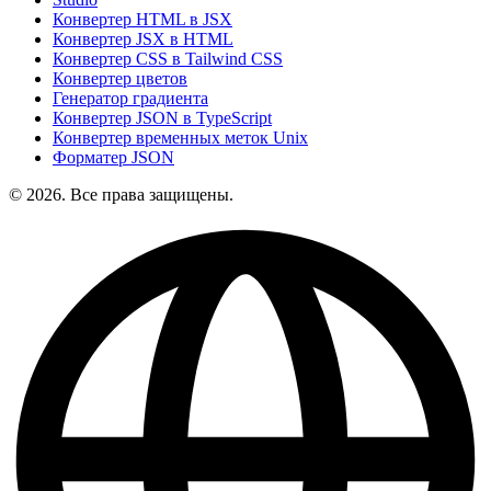
Конвертер HTML в JSX
Конвертер JSX в HTML
Конвертер CSS в Tailwind CSS
Конвертер цветов
Генератор градиента
Конвертер JSON в TypeScript
Конвертер временных меток Unix
Форматер JSON
© 2026. Все права защищены.