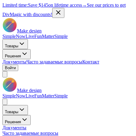
Limited time:
Save
$145
on lifetime access
→
See our prices to get
DivMagic with discounts!
Make design
Simple
Now
Live
Fun
Matter
Simple
Товары
Решения
Документы
Часто задаваемые вопросы
Контакт
Войти
Make design
Simple
Now
Live
Fun
Matter
Simple
Товары
Решения
Документы
Часто задаваемые вопросы