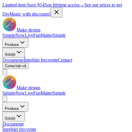
Limited time:
Save
$145
on lifetime access
→
See our prices to get
DivMagic with discounts!
Make design
Simple
Now
Live
Fun
Matter
Simple
Produse
Soluții
Documente
Întrebări frecvente
Contact
Conectați-vă
Make design
Simple
Now
Live
Fun
Matter
Simple
Produse
Soluții
Documente
Întrebări frecvente