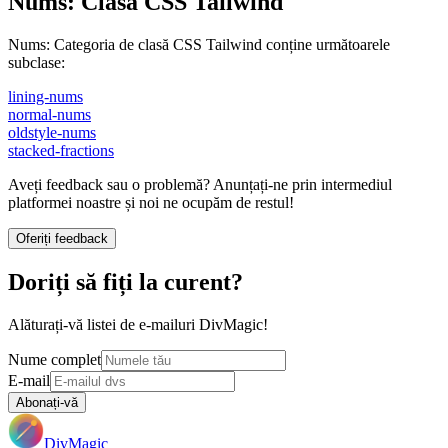
Nums
:
Clasa CSS Tailwind
Nums
:
Categoria de clasă CSS Tailwind conține următoarele
subclase:
lining-nums
normal-nums
oldstyle-nums
stacked-fractions
Aveți feedback sau o problemă? Anunțați-ne prin intermediul
platformei noastre și noi ne ocupăm de restul!
Oferiți feedback
Doriți să fiți la curent?
Alăturați-vă listei de e-mailuri DivMagic!
Nume complet
E-mail
Abonați-vă
DivMagic