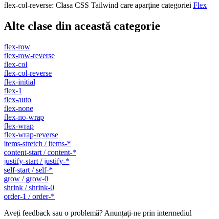
flex-col-reverse
:
Clasa CSS Tailwind care aparține categoriei
Flex
Alte clase din această categorie
flex-row
flex-row-reverse
flex-col
flex-col-reverse
flex-initial
flex-1
flex-auto
flex-none
flex-no-wrap
flex-wrap
flex-wrap-reverse
items-stretch / items-*
content-start / content-*
justify-start / justify-*
self-start / self-*
grow / grow-0
shrink / shrink-0
order-1 / order-*
Aveți feedback sau o problemă? Anunțați-ne prin intermediul