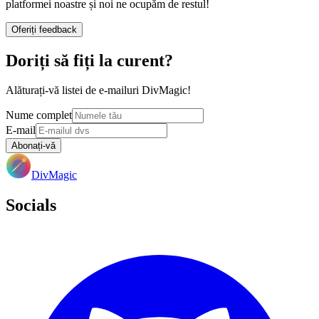
platformei noastre și noi ne ocupăm de restul!
Oferiți feedback
Doriți să fiți la curent?
Alăturați-vă listei de e-mailuri DivMagic!
Nume complet
E-mail
Abonați-vă
DivMagic
Socials