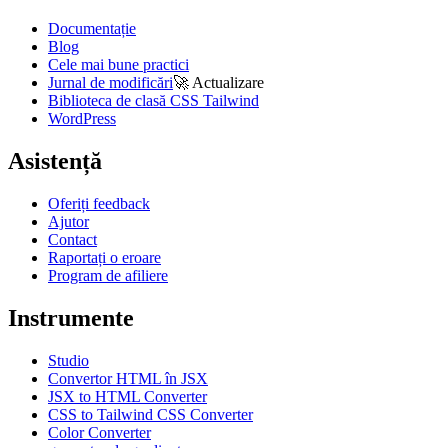
Documentație
Blog
Cele mai bune practici
Jurnal de modificări
🚀
Actualizare
Biblioteca de clasă CSS Tailwind
WordPress
Asistență
Oferiți feedback
Ajutor
Contact
Raportați o eroare
Program de afiliere
Instrumente
Studio
Convertor HTML în JSX
JSX to HTML Converter
CSS to Tailwind CSS Converter
Color Converter