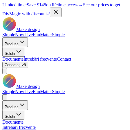
Limited time:
Save
$145
on lifetime access
→
See our prices to get
DivMagic with discounts!
Make design
Simple
Now
Live
Fun
Matter
Simple
Produse
Soluții
Documente
Întrebări frecvente
Contact
Conectați-vă
Make design
Simple
Now
Live
Fun
Matter
Simple
Produse
Soluții
Documente
Întrebări frecvente