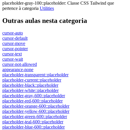
placeholder-gray-100::placeholder
:
Classe CSS Tailwind que
pertence à categoria
Utilities
Outras aulas nesta categoria
cursor-auto
cursor-default
cursor-move
cursor-pointer
cursor-text
cursor-wait
cursor-not-allowed
appearance-none
placeholder-transparent::placeholder
placeholder-current::placeholder
placeholder-black::placeholder
placeholder-white::placeholder
placeholder-gray-600::placeholder
placeholder-red-600::placeholder
placeholder-orange-600::placeholder
placeholder-yellow-600::placeholder
placeholder-green-600::placeholder
placeholder-teal-600::placeholder
placeholder-blue-600::placeholder