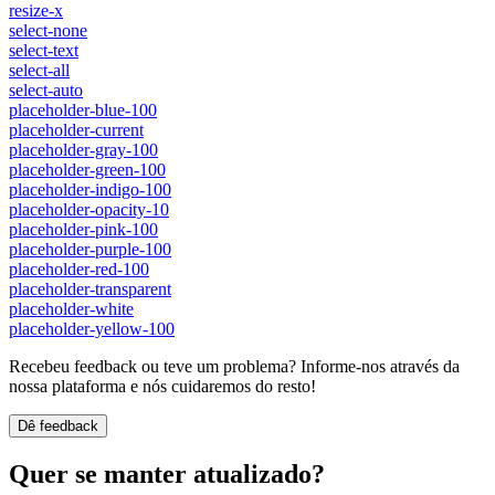
resize-x
select-none
select-text
select-all
select-auto
placeholder-blue-100
placeholder-current
placeholder-gray-100
placeholder-green-100
placeholder-indigo-100
placeholder-opacity-10
placeholder-pink-100
placeholder-purple-100
placeholder-red-100
placeholder-transparent
placeholder-white
placeholder-yellow-100
Recebeu feedback ou teve um problema? Informe-nos através da
nossa plataforma e nós cuidaremos do resto!
Dê feedback
Quer se manter atualizado?