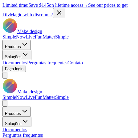
Limited time:
Save
$145
on lifetime access
→
See our prices to get
DivMagic with discounts!
Make design
Simple
Now
Live
Fun
Matter
Simple
Produtos
Soluções
Documentos
Perguntas frequentes
Contato
Faça login
Make design
Simple
Now
Live
Fun
Matter
Simple
Produtos
Soluções
Documentos
Perguntas frequentes