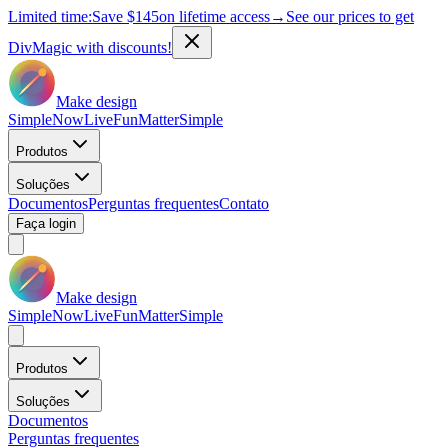
Limited time:
Save
$145
on lifetime access
→
See our prices to get
DivMagic with discounts!
Make design
Simple
Now
Live
Fun
Matter
Simple
Produtos
Soluções
Documentos
Perguntas frequentes
Contato
Faça login
Make design
Simple
Now
Live
Fun
Matter
Simple
Produtos
Soluções
Documentos
Perguntas frequentes