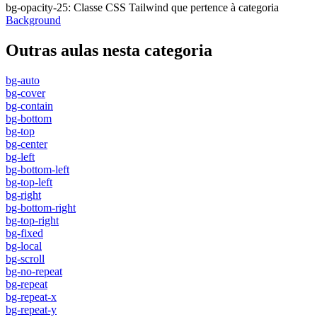
bg-opacity-25
:
Classe CSS Tailwind que pertence à categoria
Background
Outras aulas nesta categoria
bg-auto
bg-cover
bg-contain
bg-bottom
bg-top
bg-center
bg-left
bg-bottom-left
bg-top-left
bg-right
bg-bottom-right
bg-top-right
bg-fixed
bg-local
bg-scroll
bg-no-repeat
bg-repeat
bg-repeat-x
bg-repeat-y