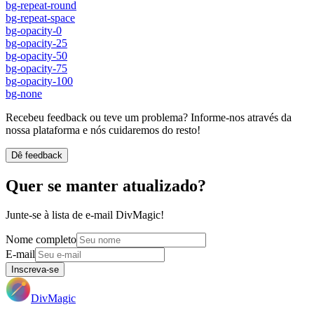
bg-repeat-round
bg-repeat-space
bg-opacity-0
bg-opacity-25
bg-opacity-50
bg-opacity-75
bg-opacity-100
bg-none
Recebeu feedback ou teve um problema? Informe-nos através da
nossa plataforma e nós cuidaremos do resto!
Dê feedback
Quer se manter atualizado?
Junte-se à lista de e-mail DivMagic!
Nome completo
E-mail
Inscreva-se
DivMagic