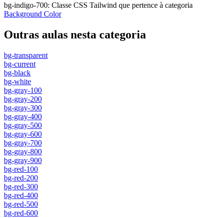
bg-indigo-700
:
Classe CSS Tailwind que pertence à categoria
Background Color
Outras aulas nesta categoria
bg-transparent
bg-current
bg-black
bg-white
bg-gray-100
bg-gray-200
bg-gray-300
bg-gray-400
bg-gray-500
bg-gray-600
bg-gray-700
bg-gray-800
bg-gray-900
bg-red-100
bg-red-200
bg-red-300
bg-red-400
bg-red-500
bg-red-600