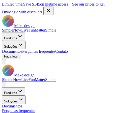
Limited time:
Save
$145
on lifetime access
→
See our prices to get
DivMagic with discounts!
Make design
Simple
Now
Live
Fun
Matter
Simple
Produtos
Soluções
Documentos
Perguntas frequentes
Contato
Faça login
Make design
Simple
Now
Live
Fun
Matter
Simple
Produtos
Soluções
Documentos
Perguntas frequentes