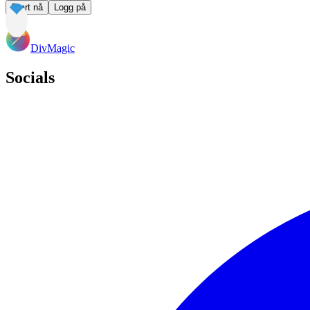
Start nå
Logg på
DivMagic
Socials