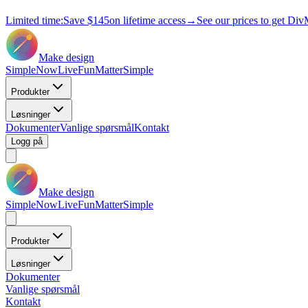
Limited time:
Save
$145
on lifetime access
→
See our prices to get Div
Make design
Simple
Now
Live
Fun
Matter
Simple
Produkter
Løsninger
Dokumenter
Vanlige spørsmål
Kontakt
Logg på
Make design
Simple
Now
Live
Fun
Matter
Simple
Produkter
Løsninger
Dokumenter
Vanlige spørsmål
Kontakt