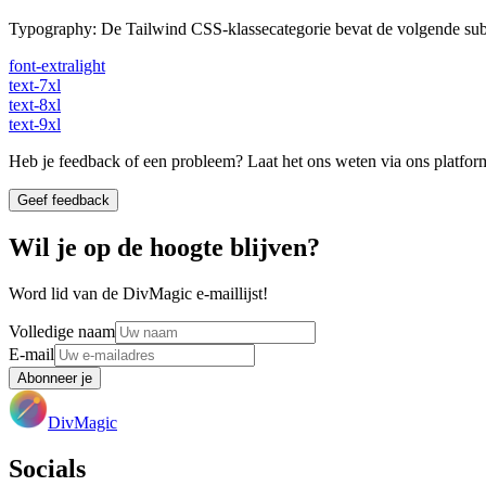
Typography
:
De Tailwind CSS-klassecategorie bevat de volgende sub
font-extralight
text-7xl
text-8xl
text-9xl
Heb je feedback of een probleem? Laat het ons weten via ons platform,
Geef feedback
Wil je op de hoogte blijven?
Word lid van de DivMagic e-maillijst!
Volledige naam
E-mail
Abonneer je
DivMagic
Socials