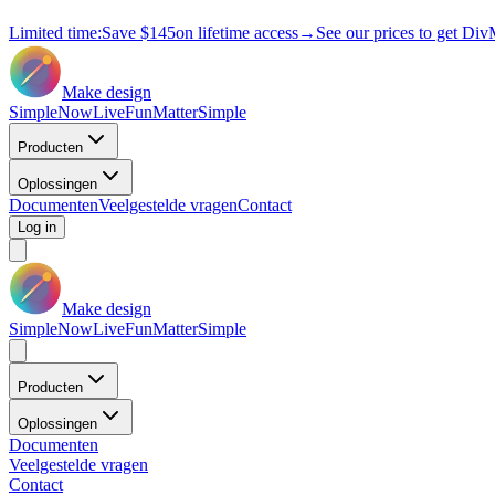
Limited time:
Save
$145
on lifetime access
→
See our prices to get Div
Make design
Simple
Now
Live
Fun
Matter
Simple
Producten
Oplossingen
Documenten
Veelgestelde vragen
Contact
Log in
Make design
Simple
Now
Live
Fun
Matter
Simple
Producten
Oplossingen
Documenten
Veelgestelde vragen
Contact