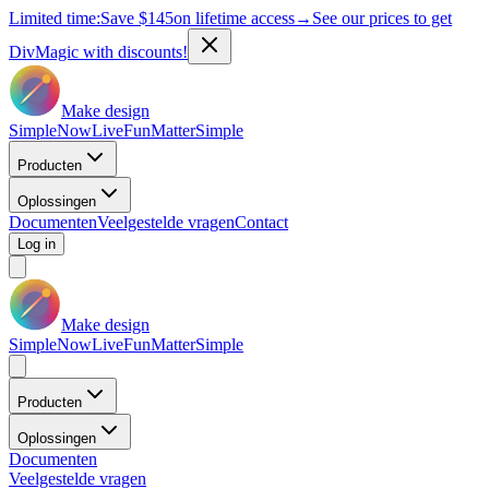
Limited time:
Save
$145
on lifetime access
→
See our prices to get
DivMagic with discounts!
Make design
Simple
Now
Live
Fun
Matter
Simple
Producten
Oplossingen
Documenten
Veelgestelde vragen
Contact
Log in
Make design
Simple
Now
Live
Fun
Matter
Simple
Producten
Oplossingen
Documenten
Veelgestelde vragen