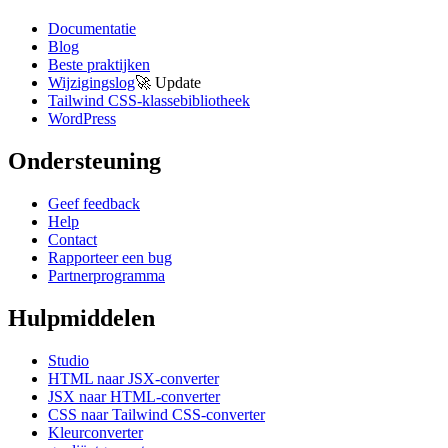
Documentatie
Blog
Beste praktijken
Wijzigingslog
🚀
Update
Tailwind CSS-klassebibliotheek
WordPress
Ondersteuning
Geef feedback
Help
Contact
Rapporteer een bug
Partnerprogramma
Hulpmiddelen
Studio
HTML naar JSX-converter
JSX naar HTML-converter
CSS naar Tailwind CSS-converter
Kleurconverter