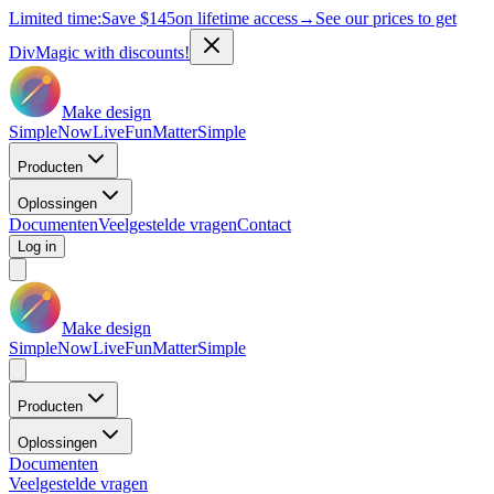
Limited time:
Save
$145
on lifetime access
→
See our prices to get
DivMagic with discounts!
Make design
Simple
Now
Live
Fun
Matter
Simple
Producten
Oplossingen
Documenten
Veelgestelde vragen
Contact
Log in
Make design
Simple
Now
Live
Fun
Matter
Simple
Producten
Oplossingen
Documenten
Veelgestelde vragen