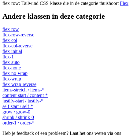
flex-row
:
Tailwind CSS-klasse die in de categorie thuishoort
Flex
Andere klassen in deze categorie
flex-row
flex-row-reverse
flex-col
flex-col-reverse
flex-initial
flex-1
flex-auto
flex-none
flex-no-wrap
flex-wrap
flex-wrap-reverse
items-stretch / items-*
content-start / content-*
justify-start / justify-*
self-start / self-*
grow / grow-0
shrink / shrink-0
order-1 / order-*
Heb je feedback of een probleem? Laat het ons weten via ons