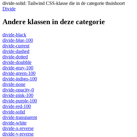
divide-solid
:
Tailwind CSS-klasse die in de categorie thuishoort
Divide
Andere klassen in deze categorie
divide-black
divide-blue-100
divide-current
divide-dashed
divide-dotted
divide-doubble
divide-gray-100
divide-green-100
divide-indigo-100
divide-none
divide-opacity-0
divide-pink-100
divide-purple-100
divide-red-100
divide-solid
divide-transparent
divide-white
divide-x-reverse
divide-y-reverse