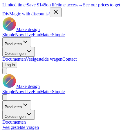
Limited time:
Save
$145
on lifetime access
→
See our prices to get
DivMagic with discounts!
Make design
Simple
Now
Live
Fun
Matter
Simple
Producten
Oplossingen
Documenten
Veelgestelde vragen
Contact
Log in
Make design
Simple
Now
Live
Fun
Matter
Simple
Producten
Oplossingen
Documenten
Veelgestelde vragen