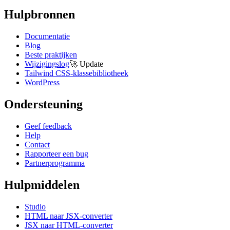
Hulpbronnen
Documentatie
Blog
Beste praktijken
Wijzigingslog
🚀
Update
Tailwind CSS-klassebibliotheek
WordPress
Ondersteuning
Geef feedback
Help
Contact
Rapporteer een bug
Partnerprogramma
Hulpmiddelen
Studio
HTML naar JSX-converter
JSX naar HTML-converter