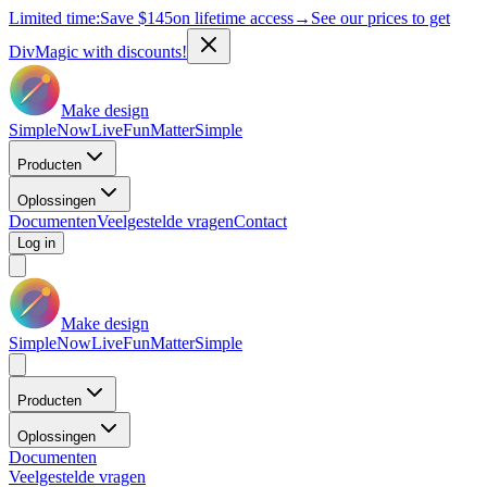
Limited time:
Save
$145
on lifetime access
→
See our prices to get
DivMagic with discounts!
Make design
Simple
Now
Live
Fun
Matter
Simple
Producten
Oplossingen
Documenten
Veelgestelde vragen
Contact
Log in
Make design
Simple
Now
Live
Fun
Matter
Simple
Producten
Oplossingen
Documenten
Veelgestelde vragen