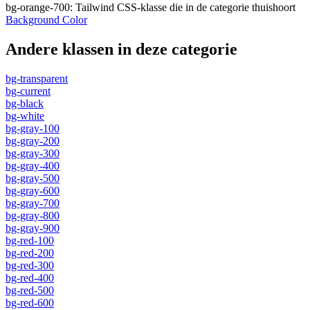
bg-orange-700
:
Tailwind CSS-klasse die in de categorie thuishoort
Background Color
Andere klassen in deze categorie
bg-transparent
bg-current
bg-black
bg-white
bg-gray-100
bg-gray-200
bg-gray-300
bg-gray-400
bg-gray-500
bg-gray-600
bg-gray-700
bg-gray-800
bg-gray-900
bg-red-100
bg-red-200
bg-red-300
bg-red-400
bg-red-500
bg-red-600