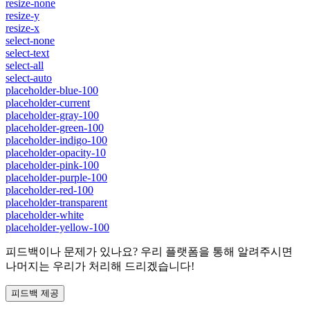
resize-none
resize-y
resize-x
select-none
select-text
select-all
select-auto
placeholder-blue-100
placeholder-current
placeholder-gray-100
placeholder-green-100
placeholder-indigo-100
placeholder-opacity-10
placeholder-pink-100
placeholder-purple-100
placeholder-red-100
placeholder-transparent
placeholder-white
placeholder-yellow-100
피드백이나 문제가 있나요? 우리 플랫폼을 통해 알려주시면
나머지는 우리가 처리해 드리겠습니다!
피드백 제공