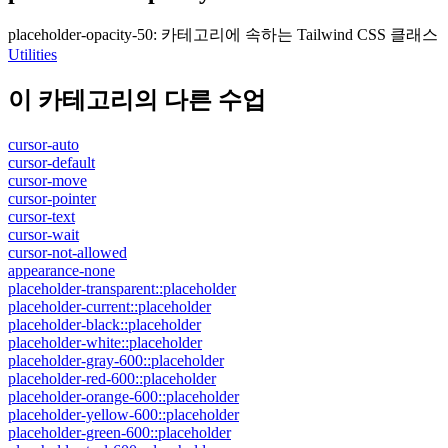
placeholder-opacity-50
:
카테고리에 속하는 Tailwind CSS 클래스
Utilities
이 카테고리의 다른 수업
cursor-auto
cursor-default
cursor-move
cursor-pointer
cursor-text
cursor-wait
cursor-not-allowed
appearance-none
placeholder-transparent::placeholder
placeholder-current::placeholder
placeholder-black::placeholder
placeholder-white::placeholder
placeholder-gray-600::placeholder
placeholder-red-600::placeholder
placeholder-orange-600::placeholder
placeholder-yellow-600::placeholder
placeholder-green-600::placeholder