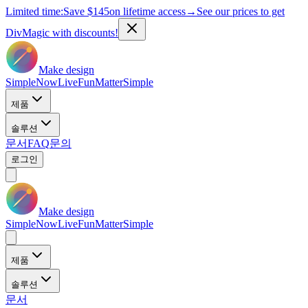
Limited time:
Save
$145
on lifetime access
→
See our prices to get
DivMagic with discounts!
Make design
Simple
Now
Live
Fun
Matter
Simple
제품
솔루션
문서
FAQ
문의
로그인
Make design
Simple
Now
Live
Fun
Matter
Simple
제품
솔루션
문서