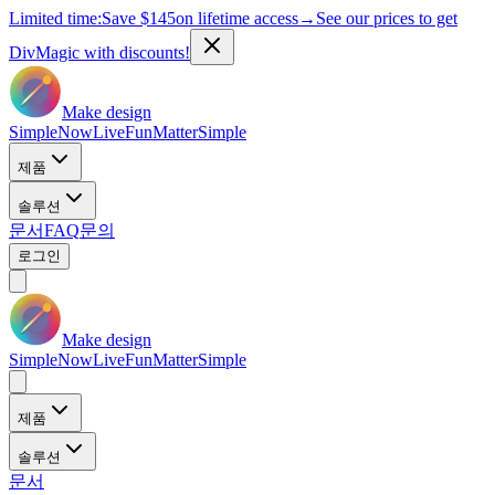
Limited time:
Save
$145
on lifetime access
→
See our prices to get
DivMagic with discounts!
Make design
Simple
Now
Live
Fun
Matter
Simple
제품
솔루션
문서
FAQ
문의
로그인
Make design
Simple
Now
Live
Fun
Matter
Simple
제품
솔루션
문서