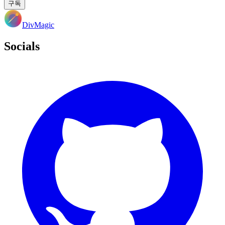
구독
DivMagic
Socials