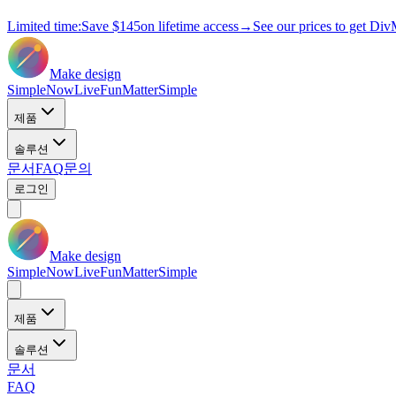
Limited time:
Save
$145
on lifetime access
→
See our prices to get Div
Make design
Simple
Now
Live
Fun
Matter
Simple
제품
솔루션
문서
FAQ
문의
로그인
Make design
Simple
Now
Live
Fun
Matter
Simple
제품
솔루션
문서
FAQ