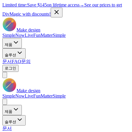
Limited time:
Save
$145
on lifetime access
→
See our prices to get
DivMagic with discounts!
Make design
Simple
Now
Live
Fun
Matter
Simple
제품
솔루션
문서
FAQ
문의
로그인
Make design
Simple
Now
Live
Fun
Matter
Simple
제품
솔루션
문서