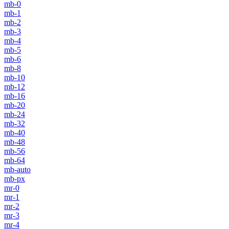
mb-0
mb-1
mb-2
mb-3
mb-4
mb-5
mb-6
mb-8
mb-10
mb-12
mb-16
mb-20
mb-24
mb-32
mb-40
mb-48
mb-56
mb-64
mb-auto
mb-px
mr-0
mr-1
mr-2
mr-3
mr-4