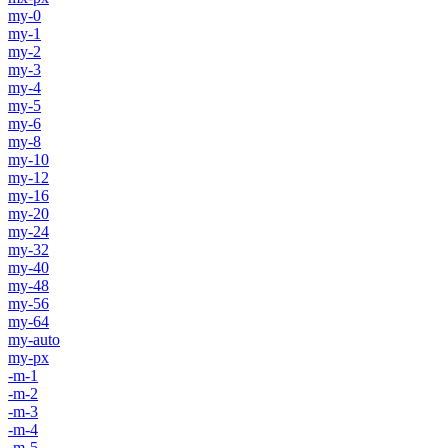
my-0
my-1
my-2
my-3
my-4
my-5
my-6
my-8
my-10
my-12
my-16
my-20
my-24
my-32
my-40
my-48
my-56
my-64
my-auto
my-px
-m-1
-m-2
-m-3
-m-4
-m-5