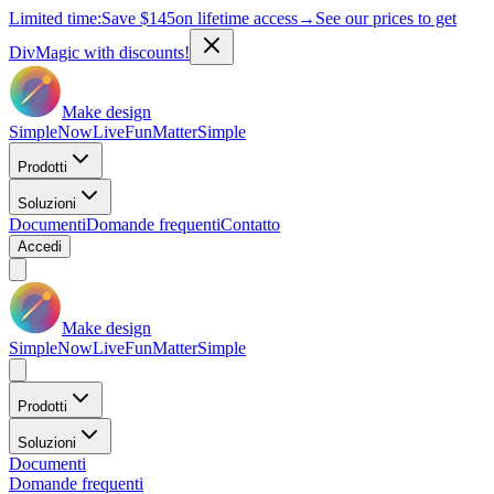
Limited time:
Save
$145
on lifetime access
→
See our prices to get
DivMagic with discounts!
Make design
Simple
Now
Live
Fun
Matter
Simple
Prodotti
Soluzioni
Documenti
Domande frequenti
Contatto
Accedi
Make design
Simple
Now
Live
Fun
Matter
Simple
Prodotti
Soluzioni
Documenti
Domande frequenti