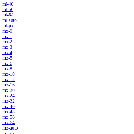
ml-48
ml-56
ml-64
ml-auto
ml-px
mx-0
mx-1
mx-2
mx-3
mx-4
mx-5
mx-6
mx-8
mx-10
mx-12
mx-16
mx-20
mx-24
mx-32
mx-40
mx-48
mx-56
mx-64
mx-auto
mx-px