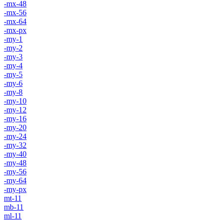
-mx-48
-mx-56
-mx-64
-mx-px
-my-1
-my-2
-my-3
-my-4
-my-5
-my-6
-my-8
-my-10
-my-12
-my-16
-my-20
-my-24
-my-32
-my-40
-my-48
-my-56
-my-64
-my-px
mt-11
mb-11
ml-11