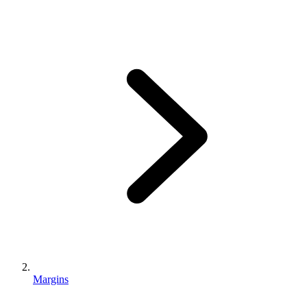
Margins