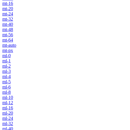
mt-16
mt-20
mt-24
mt-32
mt-40
mt-48
mt-56
mt-64
mt-auto
mt-px
ml-0
ml-1
ml-2
ml-3
ml-4
ml-5
ml-6
ml-8
ml-10
ml-12
ml-16
ml-20
ml-24
ml-32
ml-40