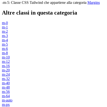
-m-5
:
Classe CSS Tailwind che appartiene alla categoria
Margins
Altre classi in questa categoria
m-0
m-1
m-2
m-3
m-4
m-5
m-6
m-8
m-10
m-12
m-16
m-20
m-24
m-32
m-40
m-48
m-56
m-64
m-auto
m-px