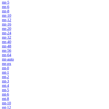
mr-5
mr-6
mr-8
mr-10
mr-12
mr-16
mr-20
mr-24
mr-32
mr-40
mr-48
mr-56
mr-64
mr-auto
mr-px
mt-0
mt-1
mt-2
mt-3
mt-4
mt-5
mt-6
mt-8
mt-10
mt-12