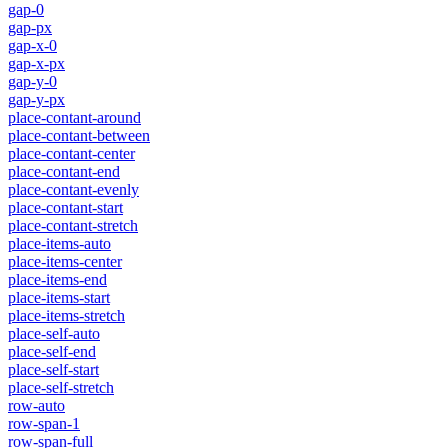
gap-0
gap-px
gap-x-0
gap-x-px
gap-y-0
gap-y-px
place-contant-around
place-contant-between
place-contant-center
place-contant-end
place-contant-evenly
place-contant-start
place-contant-stretch
place-items-auto
place-items-center
place-items-end
place-items-start
place-items-stretch
place-self-auto
place-self-end
place-self-start
place-self-stretch
row-auto
row-span-1
row-span-full