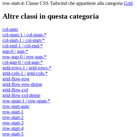
row-start-4
:
Classe CSS Tailwind che appartiene alla categoria
Grid
Altre classi in questa categoria
col-auto
col-span-1 / col-span-*
col-start-1 / col-start-*
col-end-1 / col-end-*
gap-0 / gap-*
row-gap-0 / row-gap-*
col-gap-0 / col-gap-*
grid-rows-1 / grid-rows-*
grid-cols-1 / grid-cols-*
grid-flow-row
grid-flow-row-dense
grid-flow-col
grid-flow-col-dense
row-span-1 / row-span-*
row-start-auto
row-start-1
row-start-2
row-start-3
row-start-4
row-start-5