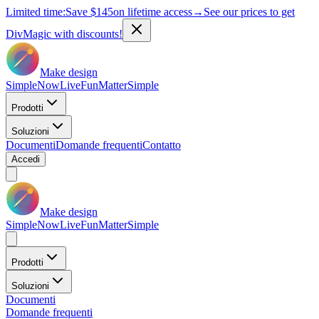
Limited time:
Save
$145
on lifetime access
→
See our prices to get
DivMagic with discounts!
Make design
Simple
Now
Live
Fun
Matter
Simple
Prodotti
Soluzioni
Documenti
Domande frequenti
Contatto
Accedi
Make design
Simple
Now
Live
Fun
Matter
Simple
Prodotti
Soluzioni
Documenti
Domande frequenti