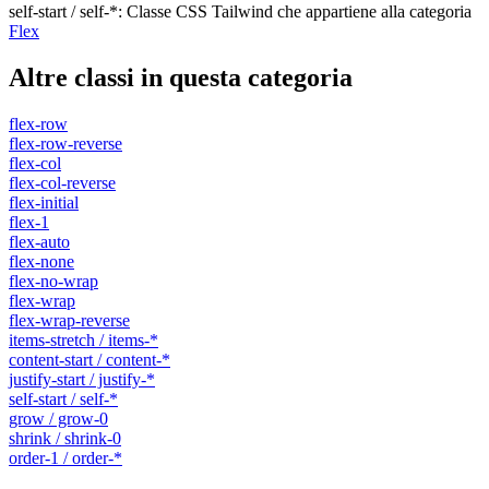
self-start / self-*
:
Classe CSS Tailwind che appartiene alla categoria
Flex
Altre classi in questa categoria
flex-row
flex-row-reverse
flex-col
flex-col-reverse
flex-initial
flex-1
flex-auto
flex-none
flex-no-wrap
flex-wrap
flex-wrap-reverse
items-stretch / items-*
content-start / content-*
justify-start / justify-*
self-start / self-*
grow / grow-0
shrink / shrink-0
order-1 / order-*