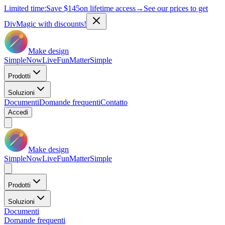
Limited time:
Save
$145
on lifetime access
→
See our prices to get
DivMagic with discounts!
Make design
Simple
Now
Live
Fun
Matter
Simple
Prodotti
Soluzioni
Documenti
Domande frequenti
Contatto
Accedi
Make design
Simple
Now
Live
Fun
Matter
Simple
Prodotti
Soluzioni
Documenti
Domande frequenti