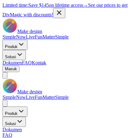
Limited time:
Save
$145
on lifetime access
→
See our prices to get
DivMagic with discounts!
Make design
Simple
Now
Live
Fun
Matter
Simple
Produk
Solusi
Dokumen
FAQ
Kontak
Masuk
Make design
Simple
Now
Live
Fun
Matter
Simple
Produk
Solusi
Dokumen
FAQ