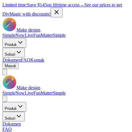
Limited time:
Save
$145
on lifetime access
→
See our prices to get
DivMagic with discounts!
Make design
Simple
Now
Live
Fun
Matter
Simple
Produk
Solusi
Dokumen
FAQ
Kontak
Masuk
Make design
Simple
Now
Live
Fun
Matter
Simple
Produk
Solusi
Dokumen
FAQ