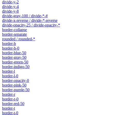
divide-y-2
divide-y-4
divide-y-8
divide-gray-100 / divide-*-#
divide-x-reverse / divide-*-reverse
divide-opacity-25 / divide-opacity-*
border-collapse
border-separate
rounded / rounded-*
border-b
border-b-0
border-blue-50
border-gray-50
border-green-50
border-indigo-50
border-l
border-l-0
border-opacity-0
border-pink-50
border-purple-50
border-r
border-r-0
border-red-50
border-t
border-t-0