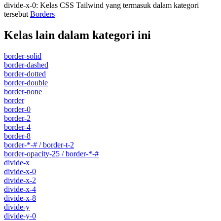
divide-x-0
:
Kelas CSS Tailwind yang termasuk dalam kategori
tersebut
Borders
Kelas lain dalam kategori ini
border-solid
border-dashed
border-dotted
border-double
border-none
border
border-0
border-2
border-4
border-8
border-*-# / border-t-2
border-opacity-25 / border-*-#
divide-x
divide-x-0
divide-x-2
divide-x-4
divide-x-8
divide-y
divide-y-0