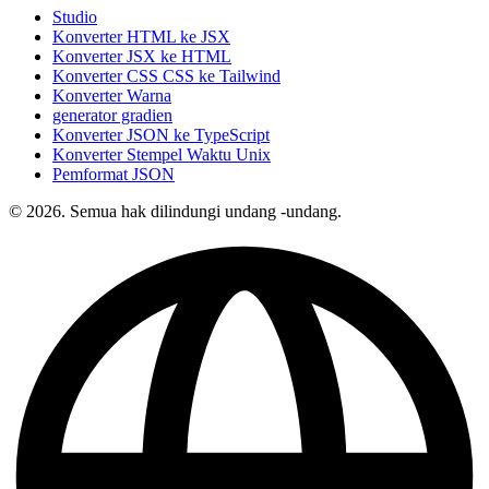
Studio
Konverter HTML ke JSX
Konverter JSX ke HTML
Konverter CSS CSS ke Tailwind
Konverter Warna
generator gradien
Konverter JSON ke TypeScript
Konverter Stempel Waktu Unix
Pemformat JSON
© 2026. Semua hak dilindungi undang -undang.