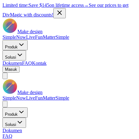
Limited time:
Save
$145
on lifetime access
→
See our prices to get
DivMagic with discounts!
Make design
Simple
Now
Live
Fun
Matter
Simple
Produk
Solusi
Dokumen
FAQ
Kontak
Masuk
Make design
Simple
Now
Live
Fun
Matter
Simple
Produk
Solusi
Dokumen
FAQ