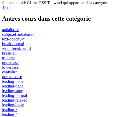
font-semibold
:
Classe CSS Tailwind qui appartient à la catégorie
Text
Autres cours dans cette catégorie
antialiased
subpixel-antialiased
text-opacity-*
break-normal
wrap-break-word
break-all
truncate
uppercase
lowercase
capitalize
normal-case
leading-none
leading-tight
leading-snug
leading-normal
leading-relaxed
leading-loose
leading-3
leading-4