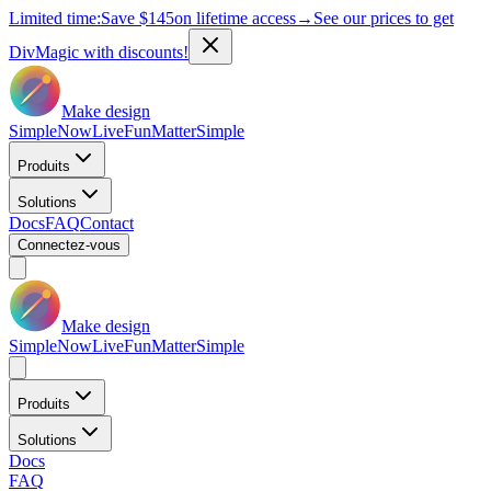
Limited time:
Save
$145
on lifetime access
→
See our prices to get
DivMagic with discounts!
Make design
Simple
Now
Live
Fun
Matter
Simple
Produits
Solutions
Docs
FAQ
Contact
Connectez-vous
Make design
Simple
Now
Live
Fun
Matter
Simple
Produits
Solutions
Docs
FAQ