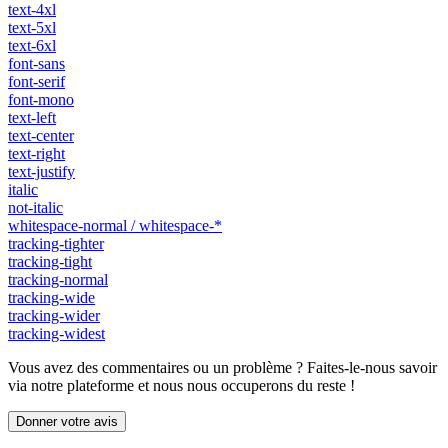
text-4xl
text-5xl
text-6xl
font-sans
font-serif
font-mono
text-left
text-center
text-right
text-justify
italic
not-italic
whitespace-normal / whitespace-*
tracking-tighter
tracking-tight
tracking-normal
tracking-wide
tracking-wider
tracking-widest
Vous avez des commentaires ou un problème ? Faites-le-nous savoir
via notre plateforme et nous nous occuperons du reste !
Donner votre avis