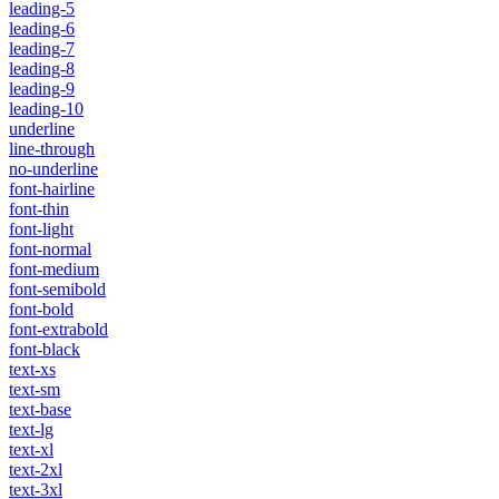
leading-5
leading-6
leading-7
leading-8
leading-9
leading-10
underline
line-through
no-underline
font-hairline
font-thin
font-light
font-normal
font-medium
font-semibold
font-bold
font-extrabold
font-black
text-xs
text-sm
text-base
text-lg
text-xl
text-2xl
text-3xl