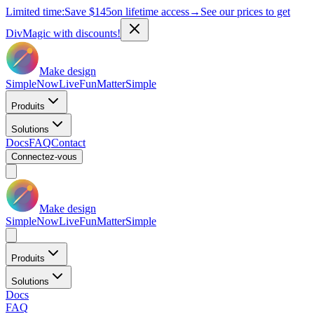
Limited time:
Save
$145
on lifetime access
→
See our prices to get
DivMagic with discounts!
Make design
Simple
Now
Live
Fun
Matter
Simple
Produits
Solutions
Docs
FAQ
Contact
Connectez-vous
Make design
Simple
Now
Live
Fun
Matter
Simple
Produits
Solutions
Docs
FAQ