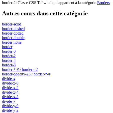
border-2
:
Classe CSS Tailwind qui appartient à la catégorie
Borders
Autres cours dans cette catégorie
border-solid
border-dashed
border-dotted
border-double
border-none
border
border-0
border-2
border-4
border-8
border-*-# / border-t-2
border-opacity-25 / border-*-#
divide-x
divide-x-0
divide-x-2
divide-x-4
divide-x-8
divide-y
divide-y-0
divide-y-2