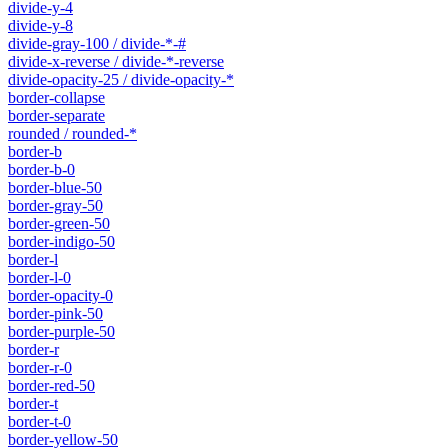
divide-y-4
divide-y-8
divide-gray-100 / divide-*-#
divide-x-reverse / divide-*-reverse
divide-opacity-25 / divide-opacity-*
border-collapse
border-separate
rounded / rounded-*
border-b
border-b-0
border-blue-50
border-gray-50
border-green-50
border-indigo-50
border-l
border-l-0
border-opacity-0
border-pink-50
border-purple-50
border-r
border-r-0
border-red-50
border-t
border-t-0
border-yellow-50