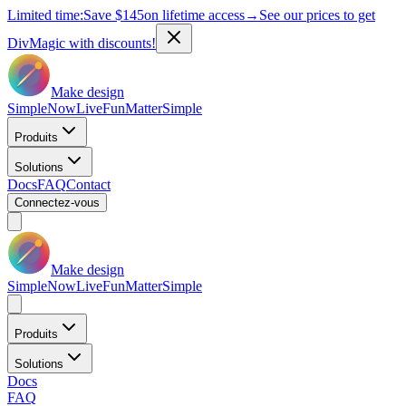
Limited time:
Save
$145
on lifetime access
→
See our prices to get
DivMagic with discounts!
Make design
Simple
Now
Live
Fun
Matter
Simple
Produits
Solutions
Docs
FAQ
Contact
Connectez-vous
Make design
Simple
Now
Live
Fun
Matter
Simple
Produits
Solutions
Docs
FAQ