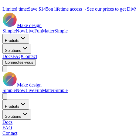
Limited time:
Save
$145
on lifetime access
→
See our prices to get Div
Make design
Simple
Now
Live
Fun
Matter
Simple
Produits
Solutions
Docs
FAQ
Contact
Connectez-vous
Make design
Simple
Now
Live
Fun
Matter
Simple
Produits
Solutions
Docs
FAQ
Contact