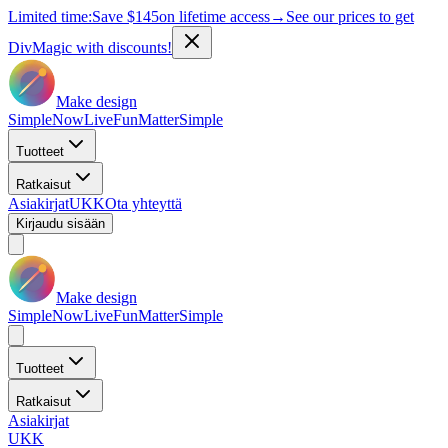
Limited time:
Save
$145
on lifetime access
→
See our prices to get
DivMagic with discounts!
Make design
Simple
Now
Live
Fun
Matter
Simple
Tuotteet
Ratkaisut
Asiakirjat
UKK
Ota yhteyttä
Kirjaudu sisään
Make design
Simple
Now
Live
Fun
Matter
Simple
Tuotteet
Ratkaisut
Asiakirjat
UKK