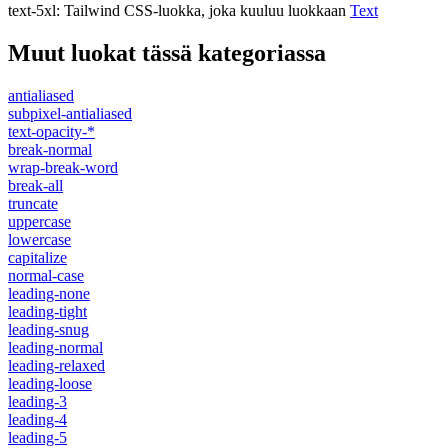
text-5xl
:
Tailwind CSS-luokka, joka kuuluu luokkaan
Text
Muut luokat tässä kategoriassa
antialiased
subpixel-antialiased
text-opacity-*
break-normal
wrap-break-word
break-all
truncate
uppercase
lowercase
capitalize
normal-case
leading-none
leading-tight
leading-snug
leading-normal
leading-relaxed
leading-loose
leading-3
leading-4
leading-5