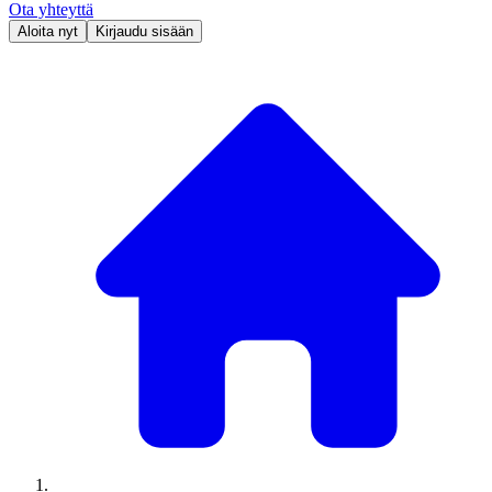
Ota yhteyttä
Aloita nyt
Kirjaudu sisään