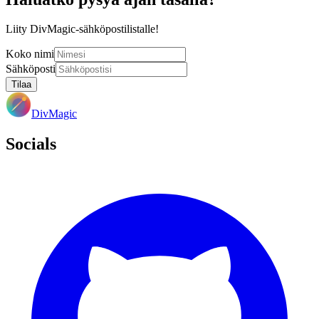
Liity DivMagic-sähköpostilistalle!
Koko nimi
Sähköposti
Tilaa
DivMagic
Socials