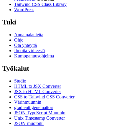
Tailwind CSS Class Library
WordPress
Tuki
Anna palautetta
Ohje
Ota yhteyttä
Ilmoita virheestä
Kumppanuusohjelma
Työkalut
Studio
HTML to JSX Converter
JSX to HTML Converter
CSS to Tailwind CSS Converter
Värinmuunnin
gradienttigeneraattori
JSON TypeScript Muunnin
Unix Timestamp Converter
JSON-muotoilu