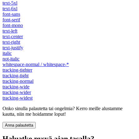
text-5xl
text-6xl
font-sans
font-serif
font-mono
text-left
text-center
text-right
text-justify
italic
not-italic
whitespace-normal / whitespace-*
tracking-tighter
tracking-tight
tracking-normal
tracking-wide
tracking-wider
tracking-widest
Onko sinulla palautetta tai ongelmia? Kerro meille alustamme
kautta, niin me hoidamme loput!
Anna palautetta
Haluatko pysyä ajan tasalla?