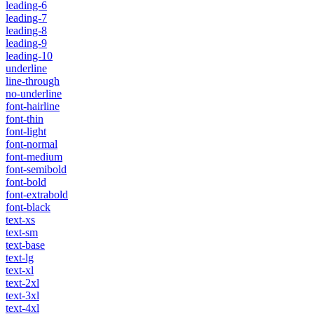
leading-6
leading-7
leading-8
leading-9
leading-10
underline
line-through
no-underline
font-hairline
font-thin
font-light
font-normal
font-medium
font-semibold
font-bold
font-extrabold
font-black
text-xs
text-sm
text-base
text-lg
text-xl
text-2xl
text-3xl
text-4xl