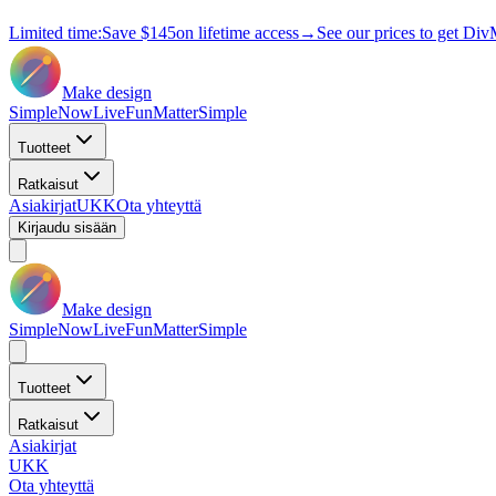
Limited time:
Save
$145
on lifetime access
→
See our prices to get Div
Make design
Simple
Now
Live
Fun
Matter
Simple
Tuotteet
Ratkaisut
Asiakirjat
UKK
Ota yhteyttä
Kirjaudu sisään
Make design
Simple
Now
Live
Fun
Matter
Simple
Tuotteet
Ratkaisut
Asiakirjat
UKK
Ota yhteyttä