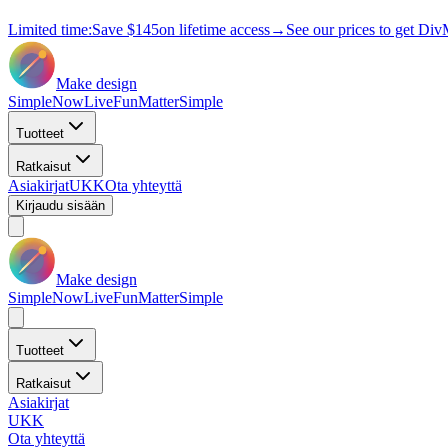
Limited time:
Save
$145
on lifetime access
→
See our prices to get Div
Make design
Simple
Now
Live
Fun
Matter
Simple
Tuotteet
Ratkaisut
Asiakirjat
UKK
Ota yhteyttä
Kirjaudu sisään
Make design
Simple
Now
Live
Fun
Matter
Simple
Tuotteet
Ratkaisut
Asiakirjat
UKK
Ota yhteyttä