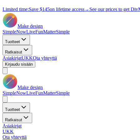
Limited time:
Save
$145
on lifetime access
→
See our prices to get Div
Make design
Simple
Now
Live
Fun
Matter
Simple
Tuotteet
Ratkaisut
Asiakirjat
UKK
Ota yhteyttä
Kirjaudu sisään
Make design
Simple
Now
Live
Fun
Matter
Simple
Tuotteet
Ratkaisut
Asiakirjat
UKK
Ota yhteyttä