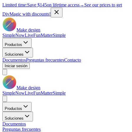
Limited time:
Save
$145
on lifetime access
→
See our prices to get
DivMagic with discounts!
Make design
Simple
Now
Live
Fun
Matter
Simple
Productos
Soluciones
Documentos
Preguntas frecuentes
Contacto
Iniciar sesión
Make design
Simple
Now
Live
Fun
Matter
Simple
Productos
Soluciones
Documentos
Preguntas frecuentes