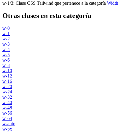
w-1/3
:
Clase CSS Tailwind que pertenece a la categoría
Width
Otras clases en esta categoría
w-0
w-1
w-2
w-3
w-4
w-5
w-6
w-8
w-10
w-12
w-16
w-20
w-24
w-32
w-40
w-48
w-56
w-64
w-auto
w-px