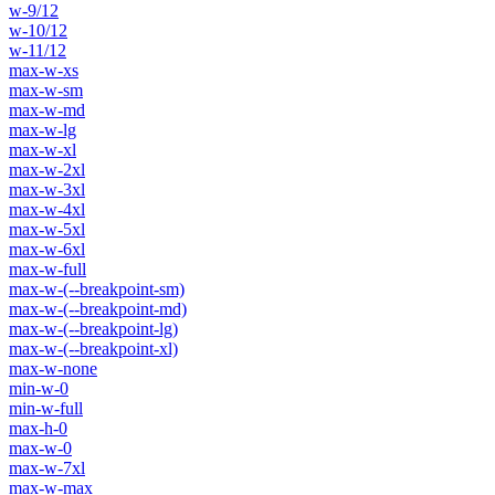
w-9/12
w-10/12
w-11/12
max-w-xs
max-w-sm
max-w-md
max-w-lg
max-w-xl
max-w-2xl
max-w-3xl
max-w-4xl
max-w-5xl
max-w-6xl
max-w-full
max-w-(--breakpoint-sm)
max-w-(--breakpoint-md)
max-w-(--breakpoint-lg)
max-w-(--breakpoint-xl)
max-w-none
min-w-0
min-w-full
max-h-0
max-w-0
max-w-7xl
max-w-max