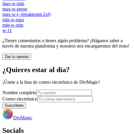
max-w-min
max-w-prose
max-w-(--breakpoint-2xl)
min-w-max
min-w-min
w-11
¿Tienes comentarios o tienes algún problema? ¡Háganos saber a
través de nuestra plataforma y nosotros nos encargaremos del resto!
Dar tu opinión
¿Quieres estar al día?
¡Únete a la lista de correo electrónico de DivMagic!
Nombre completo
Correo electrónico
Suscríbete
DivMagic
Socials