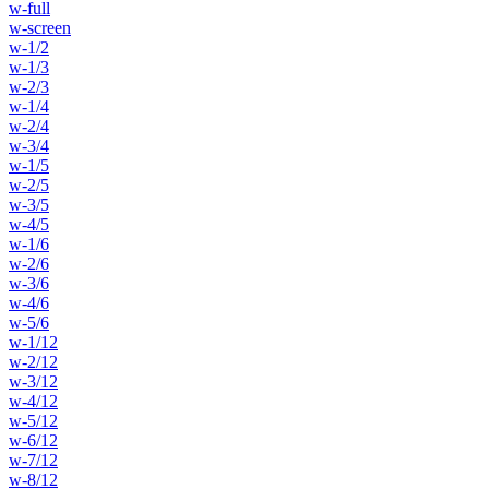
w-full
w-screen
w-1/2
w-1/3
w-2/3
w-1/4
w-2/4
w-3/4
w-1/5
w-2/5
w-3/5
w-4/5
w-1/6
w-2/6
w-3/6
w-4/6
w-5/6
w-1/12
w-2/12
w-3/12
w-4/12
w-5/12
w-6/12
w-7/12
w-8/12