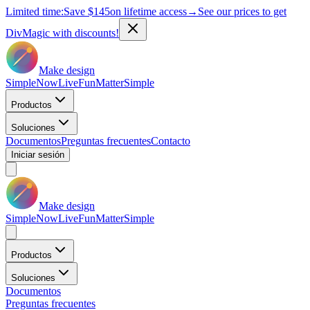
Limited time:
Save
$145
on lifetime access
→
See our prices to get
DivMagic with discounts!
Make design
Simple
Now
Live
Fun
Matter
Simple
Productos
Soluciones
Documentos
Preguntas frecuentes
Contacto
Iniciar sesión
Make design
Simple
Now
Live
Fun
Matter
Simple
Productos
Soluciones
Documentos
Preguntas frecuentes