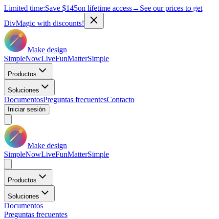
Limited time:
Save
$145
on lifetime access
→
See our prices to get
DivMagic with discounts!
Make design
Simple
Now
Live
Fun
Matter
Simple
Productos
Soluciones
Documentos
Preguntas frecuentes
Contacto
Iniciar sesión
Make design
Simple
Now
Live
Fun
Matter
Simple
Productos
Soluciones
Documentos
Preguntas frecuentes