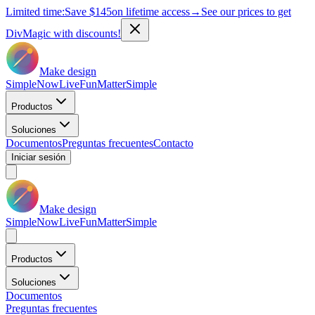
Limited time:
Save
$145
on lifetime access
→
See our prices to get
DivMagic with discounts!
Make design
Simple
Now
Live
Fun
Matter
Simple
Productos
Soluciones
Documentos
Preguntas frecuentes
Contacto
Iniciar sesión
Make design
Simple
Now
Live
Fun
Matter
Simple
Productos
Soluciones
Documentos
Preguntas frecuentes