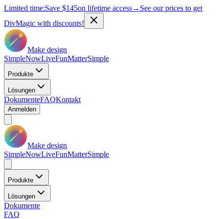
Limited time:
Save
$145
on lifetime access
→
See our prices to get
DivMagic with discounts!
Make design
Simple
Now
Live
Fun
Matter
Simple
Produkte
Lösungen
Dokumente
FAQ
Kontakt
Anmelden
Make design
Simple
Now
Live
Fun
Matter
Simple
Produkte
Lösungen
Dokumente
FAQ