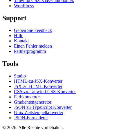
Tailwind CSS-Klassenbibliothek
WordPress
Support
Geben Sie Feedback
Hilfe
Kontakt
Einen Fehler melden
Partnerprogramm
Tools
Studio
HTML-zu-JSX-Konverter
JSX-zu-HTML-Konverter
CSS-zu-Tailwind-CSS-Konverter
Farbkonverter
Gradientengenerator
JSON zu TypeScript Konverter
Unix-Zeitstempelkonverter
JSON-Formatierer
© 2026. Alle Rechte vorbehalten.