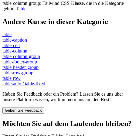
table-column-group
:
Tailwind CSS-Klasse, die in die Kategorie
gehört
Table
Andere Kurse in dieser Kategorie
table
table-caption
table-cell
table-column
table-column-group
table-footer-group
table-header-group
table-row-group
table-row
table-auto / table-fixed
Haben Sie Feedback oder ein Problem? Lassen Sie es uns über
unsere Plattform wissen, wir kümmern uns um den Rest!
Geben Sie Feedback
Möchten Sie auf dem Laufenden bleiben?