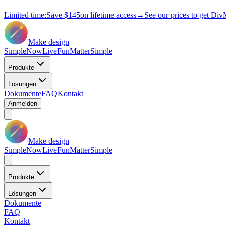
Limited time:
Save
$145
on lifetime access
→
See our prices to get Div
Make design
Simple
Now
Live
Fun
Matter
Simple
Produkte
Lösungen
Dokumente
FAQ
Kontakt
Anmelden
Make design
Simple
Now
Live
Fun
Matter
Simple
Produkte
Lösungen
Dokumente
FAQ
Kontakt