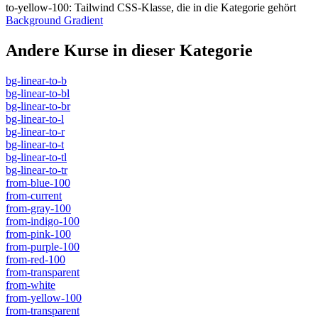
to-yellow-100
:
Tailwind CSS-Klasse, die in die Kategorie gehört
Background Gradient
Andere Kurse in dieser Kategorie
bg-linear-to-b
bg-linear-to-bl
bg-linear-to-br
bg-linear-to-l
bg-linear-to-r
bg-linear-to-t
bg-linear-to-tl
bg-linear-to-tr
from-blue-100
from-current
from-gray-100
from-indigo-100
from-pink-100
from-purple-100
from-red-100
from-transparent
from-white
from-yellow-100
from-transparent