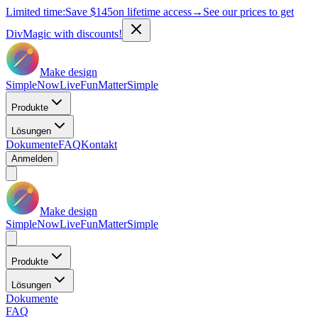
Limited time:
Save
$145
on lifetime access
→
See our prices to get
DivMagic with discounts!
Make design
Simple
Now
Live
Fun
Matter
Simple
Produkte
Lösungen
Dokumente
FAQ
Kontakt
Anmelden
Make design
Simple
Now
Live
Fun
Matter
Simple
Produkte
Lösungen
Dokumente
FAQ