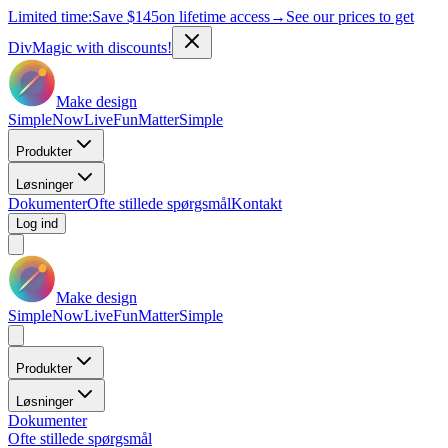
Limited time:
Save
$145
on lifetime access
→
See our prices to get
DivMagic with discounts!
Make design
Simple
Now
Live
Fun
Matter
Simple
Produkter
Løsninger
Dokumenter
Ofte stillede spørgsmål
Kontakt
Log ind
Make design
Simple
Now
Live
Fun
Matter
Simple
Produkter
Løsninger
Dokumenter
Ofte stillede spørgsmål