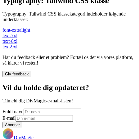
Typography
:
Tailwind CSS klasse
Typography
:
Tailwind CSS klassekategori indeholder følgende
underklasser:
font-extralight
text-7xl
text-8xl
text-9xl
Har du feedback eller et problem? Fortæl os det via vores platform,
så klarer vi resten!
Giv feedback
Vil du holde dig opdateret?
Tilmeld dig DivMagic-e-mail-listen!
Fuldt navn
E-mail
Abonner
DivMagic