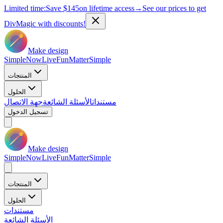
Limited time:
Save
$145
on lifetime access
→
See our prices to get
DivMagic with discounts!
Make design
Simple
Now
Live
Fun
Matter
Simple
المنتجات
الحلول
مستندات
الأسئلة الشائعة
جهة الاتصال
تسجيل الدخول
Make design
Simple
Now
Live
Fun
Matter
Simple
المنتجات
الحلول
مستندات
الأسئلة الشائعة