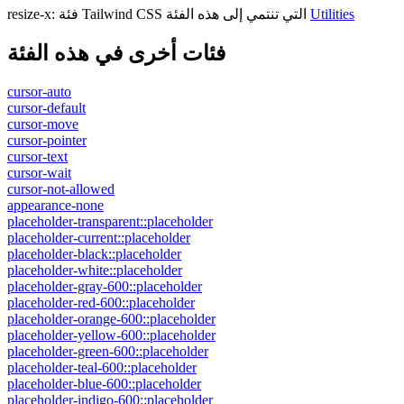
Utilities
فئة Tailwind CSS التي تنتمي إلى هذه الفئة
:
resize-x
فئات أخرى في هذه الفئة
cursor-auto
cursor-default
cursor-move
cursor-pointer
cursor-text
cursor-wait
cursor-not-allowed
appearance-none
placeholder-transparent::placeholder
placeholder-current::placeholder
placeholder-black::placeholder
placeholder-white::placeholder
placeholder-gray-600::placeholder
placeholder-red-600::placeholder
placeholder-orange-600::placeholder
placeholder-yellow-600::placeholder
placeholder-green-600::placeholder
placeholder-teal-600::placeholder
placeholder-blue-600::placeholder
placeholder-indigo-600::placeholder