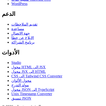
WordPress
الدعم
تقديم الملاحظات
مساعدة
جهة الاتصال
الإبلاغ عن خطأ
برنامج الشراكة
الأدوات
Studio
محول HTML إلى JSX
محول JSX إلى HTML
CSS إلى Tailwind CSS Converter
محول الألوان
مولد التدرج
محول JSON إلى TypeScript
Unix Timestamp Converter
تنسيق JSON