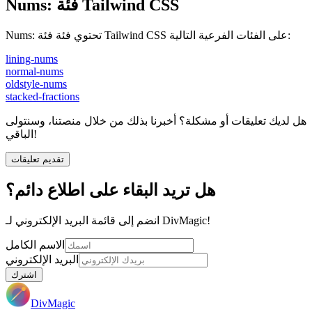
فئة Tailwind CSS
:
Nums
تحتوي فئة فئة Tailwind CSS على الفئات الفرعية التالية:
:
Nums
lining-nums
normal-nums
oldstyle-nums
stacked-fractions
هل لديك تعليقات أو مشكلة؟ أخبرنا بذلك من خلال منصتنا، وسنتولى
الباقي!
تقديم تعليقات
هل تريد البقاء على اطلاع دائم؟
انضم إلى قائمة البريد الإلكتروني لـ DivMagic!
الاسم الكامل
البريد الإلكتروني
اشترك
DivMagic