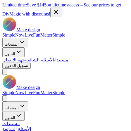
Limited time:
Save
$145
on lifetime access
→
See our prices to get
DivMagic with discounts!
Make design
Simple
Now
Live
Fun
Matter
Simple
المنتجات
الحلول
مستندات
الأسئلة الشائعة
جهة الاتصال
تسجيل الدخول
Make design
Simple
Now
Live
Fun
Matter
Simple
المنتجات
الحلول
مستندات
الأسئلة الشائعة