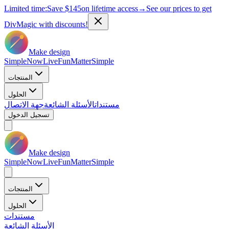
Limited time:
Save
$145
on lifetime access
→
See our prices to get
DivMagic with discounts!
Make design
Simple
Now
Live
Fun
Matter
Simple
المنتجات
الحلول
مستندات
الأسئلة الشائعة
جهة الاتصال
تسجيل الدخول
Make design
Simple
Now
Live
Fun
Matter
Simple
المنتجات
الحلول
مستندات
الأسئلة الشائعة