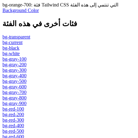
فئة Tailwind CSS التي تنتمي إلى هذه الفئة
:
bg-orange-700
Background Color
فئات أخرى في هذه الفئة
bg-transparent
bg-current
bg-black
bg-white
bg-gray-100
bg-gray-200
bg-gray-300
bg-gray-400
bg-gray-500
bg-gray-600
bg-gray-700
bg-gray-800
bg-gray-900
bg-red-100
bg-red-200
bg-red-300
bg-red-400
bg-red-500
bg-red-600