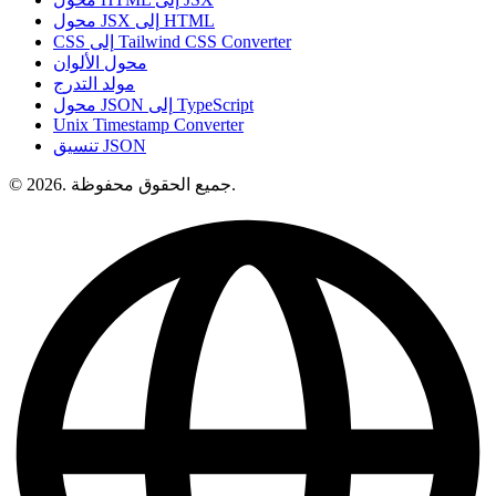
محول JSX إلى HTML
CSS إلى Tailwind CSS Converter
محول الألوان
مولد التدرج
محول JSON إلى TypeScript
Unix Timestamp Converter
تنسيق JSON
© 2026. جميع الحقوق محفوظة.