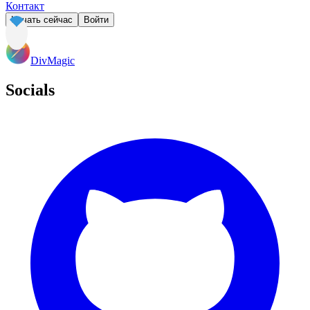
Контакт
Начать сейчас
Войти
DivMagic
Socials