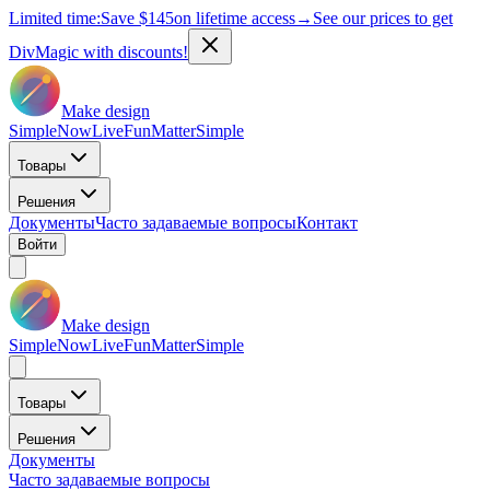
Limited time:
Save
$145
on lifetime access
→
See our prices to get
DivMagic with discounts!
Make design
Simple
Now
Live
Fun
Matter
Simple
Товары
Решения
Документы
Часто задаваемые вопросы
Контакт
Войти
Make design
Simple
Now
Live
Fun
Matter
Simple
Товары
Решения
Документы
Часто задаваемые вопросы