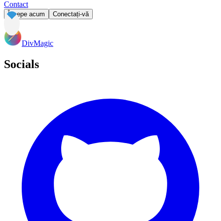
Contact
Începe acum
Conectați-vă
DivMagic
Socials