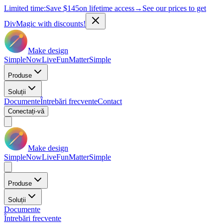
Limited time:
Save
$145
on lifetime access
→
See our prices to get
DivMagic with discounts!
Make design
Simple
Now
Live
Fun
Matter
Simple
Produse
Soluții
Documente
Întrebări frecvente
Contact
Conectați-vă
Make design
Simple
Now
Live
Fun
Matter
Simple
Produse
Soluții
Documente
Întrebări frecvente