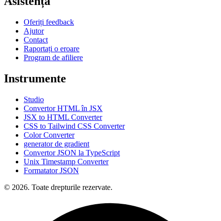
Asistență
Oferiți feedback
Ajutor
Contact
Raportați o eroare
Program de afiliere
Instrumente
Studio
Convertor HTML în JSX
JSX to HTML Converter
CSS to Tailwind CSS Converter
Color Converter
generator de gradient
Convertor JSON la TypeScript
Unix Timestamp Converter
Formatator JSON
© 2026. Toate drepturile rezervate.